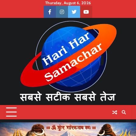
Skip
Thursday, August 6, 2026
to
facebook
instagram
twitter
youtube
content