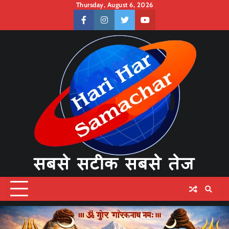
Skip
Thursday, August 6, 2026
to
facebook
instagram
twitter
youtube
content