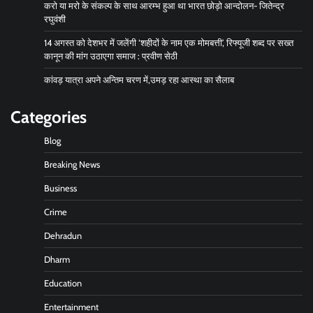
करो या मरो के संकल्प के साथ आरम्भ हुआ था भारत छोड़ो आन्दोलन- जितेन्द्र
रघुवंशी
14 अगस्त को देशभर में जलेंगी ‘शहीदों के नाम एक मोमबत्ती’, रिफ्यूजी शब्द पर सख्त
कानून की मांग उठाएगा समाज : प्रवीण सेठी
कांवड़ यात्रा अपने अन्तिम चरण में,उमड़ रहा आस्था का सैलाब
Categories
Blog
Breaking News
Business
Crime
Dehradun
Dharm
Education
Entertainment