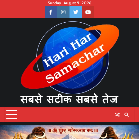
Skip
Sunday, August 9, 2026
to
facebook
instagram
twitter
youtube
content