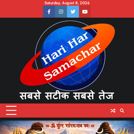
Skip
Saturday, August 8, 2026
to
facebook
instagram
twitter
youtube
content