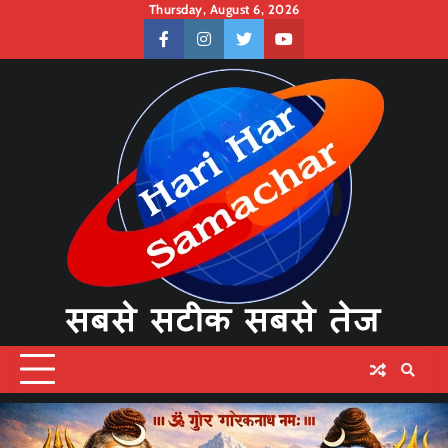
Skip
Thursday, August 6, 2026
to
facebook
instagram
twitter
youtube
content