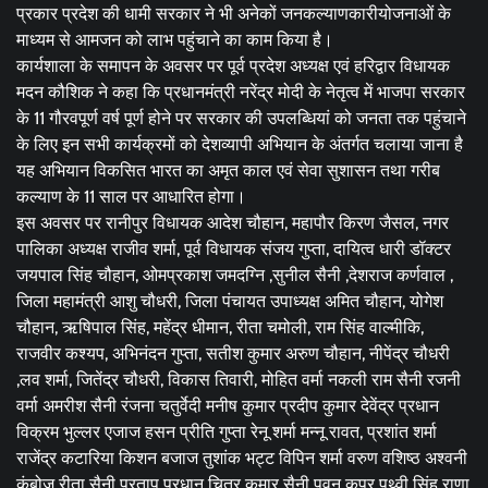
प्रकार प्रदेश की धामी सरकार ने भी अनेकों जनकल्याणकारीयोजनाओं के
माध्यम से आमजन को लाभ पहुंचाने का काम किया है।
कार्यशाला के समापन के अवसर पर पूर्व प्रदेश अध्यक्ष एवं हरिद्वार विधायक
मदन कौशिक ने कहा कि प्रधानमंत्री नरेंद्र मोदी के नेतृत्व में भाजपा सरकार
के 11 गौरवपूर्ण वर्ष पूर्ण होने पर सरकार की उपलब्धियां को जनता तक पहुंचाने
के लिए इन सभी कार्यक्रमों को देशव्यापी अभियान के अंतर्गत चलाया जाना है
यह अभियान विकसित भारत का अमृत काल एवं सेवा सुशासन तथा गरीब
कल्याण के 11 साल पर आधारित होगा।
इस अवसर पर रानीपुर विधायक आदेश चौहान, महापौर किरण जैसल, नगर
पालिका अध्यक्ष राजीव शर्मा, पूर्व विधायक संजय गुप्ता, दायित्व धारी डॉक्टर
जयपाल सिंह चौहान, ओमप्रकाश जमदग्नि ,सुनील सैनी ,देशराज कर्णवाल ,
जिला महामंत्री आशु चौधरी, जिला पंचायत उपाध्यक्ष अमित चौहान, योगेश
चौहान, ऋषिपाल सिंह, महेंद्र धीमान, रीता चमोली, राम सिंह वाल्मीकि,
राजवीर कश्यप, अभिनंदन गुप्ता, सतीश कुमार अरुण चौहान, नीपेंद्र चौधरी
,लव शर्मा, जितेंद्र चौधरी, विकास तिवारी, मोहित वर्मा नकली राम सैनी रजनी
वर्मा अमरीश सैनी रंजना चतुर्वेदी मनीष कुमार प्रदीप कुमार देवेंद्र प्रधान
विक्रम भुल्लर एजाज हसन प्रीति गुप्ता रेनू शर्मा मन्नू रावत, प्रशांत शर्मा
राजेंद्र कटारिया किशन बजाज तुशांक भट्ट विपिन शर्मा वरुण वशिष्ठ अश्वनी
कंबोज रीता सैनी प्रताप प्रधान चित्र कुमार सैनी पवन कपूर पृथ्वी सिंह राणा