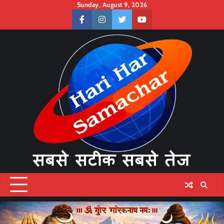
Skip
Sunday, August 9, 2026
to
facebook
instagram
twitter
youtube
content