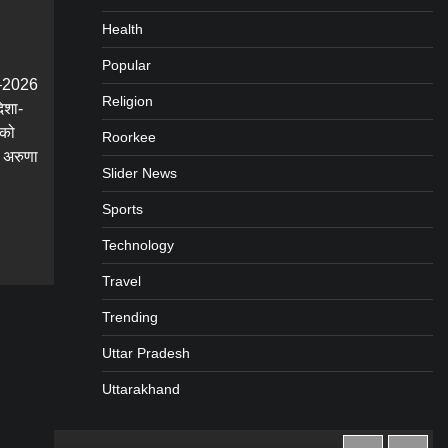
Health
Popular
ी–2026
Religion
िशा-
 को
Roorkee
ी अरुणा
Slider News
Sports
gram
are
Technology
Travel
Trending
Uttar Pradesh
Uttarakhand