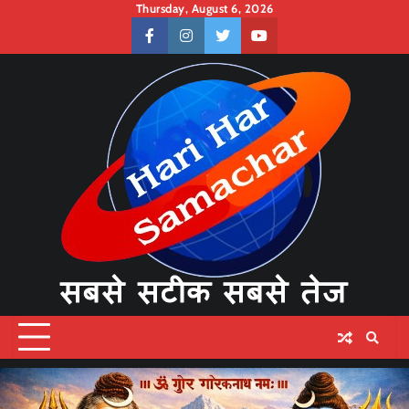
Skip
Thursday, August 6, 2026
to
facebook
instagram
twitter
youtube
content