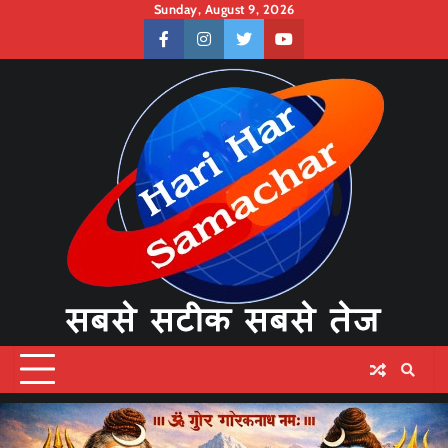
Skip
Sunday, August 9, 2026
to
facebook
instagram
twitter
youtube
content