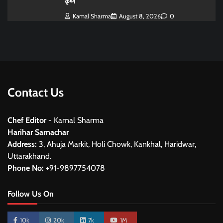
कृष्ण
Kamal Sharma
August 8, 2026
0
Contact Us
Chef Editor
- Kamal Sharma
Harihar Samachar
Address:
3, Ahuja Markit, Holi Chowk, Kankhal, Haridwar,
Uttarakhand.
Phone No:
+91-9897754078
Follow Us On
10k
20k
7k
1M