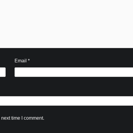
Email
*
Blog
 next time I comment.
सहायक आयुक्त (खाद्य सुरक्षा एवं औषधि प्रशासन)
के नेतृत्व में गठित विशेष अभियान दल द्वारा विभिन्न