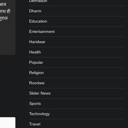
Dehradun
ेंआज
Dharm
साथ ही
ुराल
Education
Entertainment
gram
are
Haridwar
Health
Popular
Religion
Roorkee
Slider News
Sports
Technology
Travel