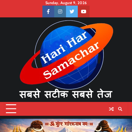
Skip
Sunday, August 9, 2026
to
facebook
instagram
twitter
youtube
content