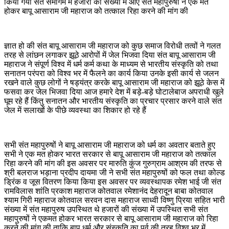
किया गया संत समागम में हजारों की संख्या में आए संत महापुरुषों ने एक मत
होकर बापू आसाराम जी महाराज को तत्काल रिहा करने की मांग की
ज्ञात हो की संत बापू आसाराम जी महाराज को कुछ समाज विरोधी तत्वों ने गलत
तरह से लांछन लगाकर झूठे आरोपों में जेल भिजवा दिया संत बापू आसाराम जी
महाराज ने संपूर्ण विश्व में धर्म कर्म कथा के माध्यम से भारतीय संस्कृति को तथा
सनातन परंपरा को विश्व भर में फैलने का कार्य किया उनके इसी कार्य से जलन
रखने वाले कुछ लोगों ने षड्यंत्र करके बापू आसाराम जी महाराज को झूठे केस में
फसवा कर जेल भिजवा दिया आज हमारे देश में बड़े-बड़े घोटालेबाज अपराधी खुले
घूम रहे हैं किंतु सनातन और भारतीय संस्कृति का प्रचार प्रसार करने वाले संत
जेल में सलाखों के पीछे व्यवस्था का शिकार हो रहे हैं
सभी संत महापुरुषों ने बापू आसाराम जी महाराज को धर्म का अवतार बताते हुए
सभी ने एक मत होकर भारत सरकार से बापू आसाराम जी महाराज को तत्काल
रिहा करने की मांग की इस अवसर पर मारुति कुंज गुरुग्राम आश्रम की तरफ से
श्री बलराज भड़ाना प्रदीप दायमा जी ने सभी संत महापुरुषों को फल तथा कोल्ड
ड्रिंक व जूस वितरण किया किया इस अवसर पर व्यवस्थापक रमेश भाई जी संत
रामविलास शांति प्रकाश महाराज कोतवाल रमेशानंद देहरादून बाबा कोतवाल
श्याम गिरी महाराज कोतवाल सरवन दास महाराज साध्वी विष्णु प्रिया सहित भारी
संख्या में संत महापुरुष उपस्थित थे हजारों की संख्या में उपस्थित सभी संत
महापुरुषों ने एकमत होकर भारत सरकार से बापू आसाराम जी महाराज को रिहा
करने की मांग की ताकि बापू धर्म और संस्कृति का पूर्व की तरह विश्व भर में