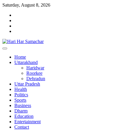
Skip
Saturday, August 8, 2026
to
facebook
content
instagram
twitter
youtube
Home
Uttarakhand
Haridwar
Roorkee
Dehradun
Uttar Pradesh
Health
Politics
Sports
Business
Dharm
Education
Entertainment
Contact