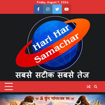
Skip
Friday, August 7, 2026
to
facebook
instagram
twitter
youtube
content