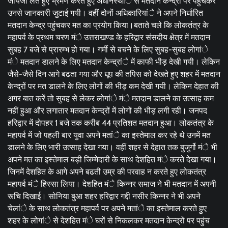
जायजा लेते हुए भ्रमण करते हुए अधीनस्थांे से मतदान केन्द्रों पर पहुंचकर
उनसे जानकारी जुटाई गयी। वहीं दोनों अधिकारियांे ने अपने निर्धारित
मतदान केन्द्र पहुंचकर मत का प्रयोग किया।बताते चले कि लोकतंत्र के
महापर्व के प्रथम चरण मंे उत्तराखण्ड के हरिद्वार संसदीय क्षेत्र में मतदान
सुबह 7 बजे से प्रारम्भ हो गया। गर्मी से बचने के लिए सुबह-सुबह लोगांे
मंे मतदान डालने के लिए मतदान केन्द्रांे में काफी भीड़ देखी गयी। लेकिन
जैसे-जैसे दिन आगे बढता गया और धूप की तपिस को देखते हुए शहर में मतदान
केन्द्रों पर मत डालने के लिए लोगों की भीड़ कम देखी गयी। लेकिन देहात की
अगर बात करें तो सुबह से लेकर लोगांे मंे मतदान डालने का उत्साह कम
नहीं हुआ और लगातार मतदान केन्द्रों में लोगों की भीड़ लगी रही। जनपद
हरिद्वार में दोपहर 1 बजे तक करीब 44 प्रतिशत मतदान हुआ। लोकतंत्र के
महापर्व में जो पहली बार युवा अपने मतांे का इस्तेमाल कर रहे थे उनमें मत
डालने के लिए भारी उत्साह देखा गया। वहीं शहर से देहात तक बुजुर्गो मंे भी
अपने मत का इस्तेमाल बड़ी जिम्मेदारी के साथ देशहित मंे करते देखा गया।
जिनमें देशहित के आगे अपने बढती उम्र की परवाह न करते हुए लोकतंत्र
महापर्व मंे हिस्सा लिया। देशहित मंे किन्नर समाज ने भी मतदान में अपनी
रूचि दिखाई। सोनिया बुआ शहर हरिद्वार गद्दी नसीर किन्नर ने भी अपने
चेलांे के साथ लोकतंत्र महापर्व पर अपने मतांे का इस्तेमाल करते हुए
शहर के लोगांे से देशहित मंे घरों से निकलकर मतदान केन्द्रों पर पहुंच