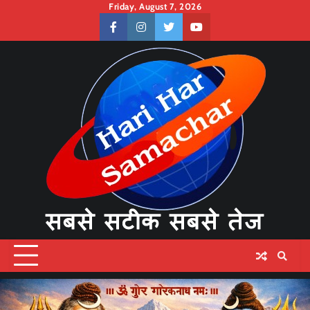
Skip
Friday, August 7, 2026
to
facebook
instagram
twitter
youtube
content