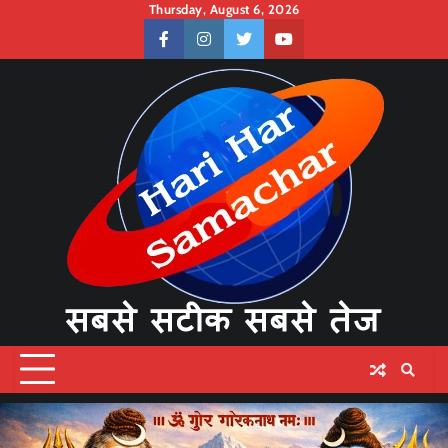
Skip
Thursday, August 6, 2026
to
facebook
instagram
twitter
youtube
content