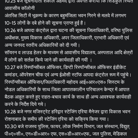
10.25 बजे सूचनादाता शकील अहमद द्वारा अवगत कराया कि सिडकुल स्थित
आवासीय कॉलोनी
अंतरिक्ष सिटी में भूकम्प के कारण बहुमंजिला भवन गिरने से मलवे में लगभग
10-15 लोगों के दबे होने की सूचना प्राप्त हुई है।
10.26 बजे आपदा कंट्रोल द्वारा घटना की सूचना जिलाधिकारी, वरिष्ठ पुलिस
अधीक्षक, मुख्य विकास अधिकारी, अपर जिलाधिकारी, प्रभारी अधिकारी एवं
अन्य जनपद स्तरीय अधिकारियों को दी गयी।
सॉयरन व लाउड हेलर के माध्यम से आवासीय विद्यालय, अस्पताल आदि क्षेत्रों
में लोगों को सर्तक किये जाने की कार्यवाही की गयी ।
10.27 बजे रिस्पॉन्सीबल ऑफिसर, डिप्टी रिस्पॉन्सीबल ऑफिसर इंडीकेट
कमांडर, ऑपरेशन चीफ एवं अन्य ईओसी स्टॉफ आपदा कंट्रोल रूम में पहुंचे।
रिस्पॉन्सीबल ऑफिसर/जिलाधिकारी महोदय आई०आर०एस० सिस्टम के
नोडल अधिकारियों के साथ जिला आपातकालीन परिचालन केन्द्र में आपात
बैठक आहूत करते हुए राहत-बचाव कार्य के साथ ही अन्य आवश्यक कार्यवाही
करने के निर्देश दिये गये।
10.28 बजे नगर मजिस्ट्रेट हरिद्वार स्टेजिंग एरिया मैनेजर द्वारा विकास भवन
रोशनाबाद के समीप की स्टेजिंग एरिया को सक्रिय किया गया।
10.30 बजे राजस्व पुलिस, फायर, लोक निर्माण विभाग, जल संस्थान, विद्युत्
पी०ए०सी०, एन०डी०आर० एफ, एस०डी०आर०एफ,. जल पुलिस, मेडिकल