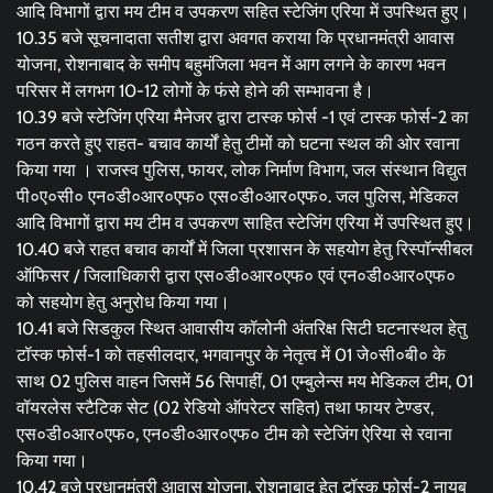
आदि विभागों द्वारा मय टीम व उपकरण सहित स्टेजिंग एरिया में उपस्थित हुए।
10.35 बजे सूचनादाता सतीश द्वारा अवगत कराया कि प्रधानमंत्री आवास
योजना, रोशनाबाद के समीप बहुमंजिला भवन में आग लगने के कारण भवन
परिसर में लगभग 10-12 लोगों के फंसे होने की सम्भावना है।
10.39 बजे स्टेजिंग एरिया मैनेजर द्वारा टास्क फोर्स -1 एवं टास्क फोर्स-2 का
गठन करते हुए राहत- बचाव कार्यों हेतु टीमों को घटना स्थल की ओर रवाना
किया गया । राजस्व पुलिस, फायर, लोक निर्माण विभाग, जल संस्थान विद्युत
पी०ए०सी० एन०डी०आर०एफ० एस०डी०आर०एफ०. जल पुलिस, मेडिकल
आदि विभागों द्वारा मय टीम व उपकरण साहित स्टेजिंग एरिया में उपस्थित हुए।
10.40 बजे राहत बचाव कार्यों में जिला प्रशासन के सहयोग हेतु रिस्पॉन्सीबल
ऑफिसर / जिलाधिकारी द्वारा एस०डी०आर०एफ० एवं एन०डी०आर०एफ०
को सहयोग हेतु अनुरोध किया गया।
10.41 बजे सिडकुल स्थित आवासीय कॉलोनी अंतरिक्ष सिटी घटनास्थल हेतु
टॉस्क फोर्स-1 को तहसीलदार, भगवानपुर के नेतृत्व में 01 जे०सी०बी० के
साथ 02 पुलिस वाहन जिसमें 56 सिपाहीं, 01 एम्बुलेन्स मय मेडिकल टीम, 01
वॉयरलेस स्टैटिक सेट (02 रेडियो ऑपरेटर सहित) तथा फायर टेण्डर,
एस०डी०आर०एफ०, एन०डी०आर०एफ० टीम को स्टेजिंग ऐरिया से रवाना
किया गया।
10.42 बजे प्रधानमंत्री आवास योजना, रोशनाबाद हेतु टॉस्क फोर्स-2 नायब