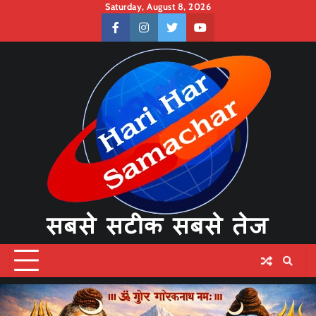
Skip
Saturday, August 8, 2026
to
facebook
instagram
twitter
youtube
content