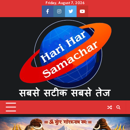
Skip
Friday, August 7, 2026
to
facebook
instagram
twitter
youtube
content