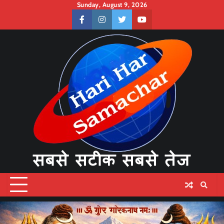
Skip
Sunday, August 9, 2026
to
facebook
instagram
twitter
youtube
content