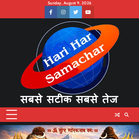
Skip
Sunday, August 9, 2026
to
facebook
instagram
twitter
youtube
content