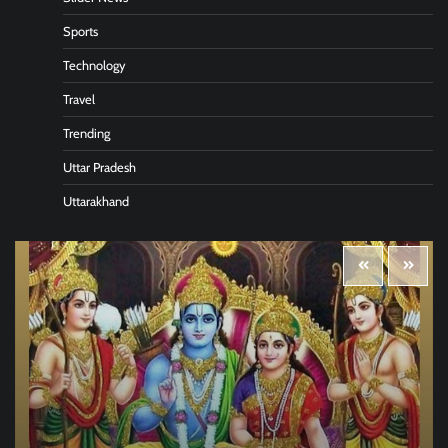
Sports
Technology
Travel
Trending
Uttar Pradesh
Uttarakhand