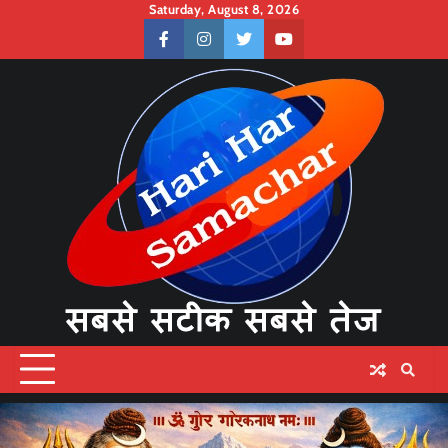
Skip
Saturday, August 8, 2026
to
facebook
instagram
twitter
youtube
content