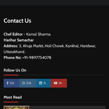
Contact Us
Chef Editor
- Kamal Sharma
Harihar Samachar
Address:
3, Ahuja Markit, Holi Chowk, Kankhal, Haridwar,
Uttarakhand.
Phone No:
+91-9897754078
Follow Us On
10k
20k
7k
1M
Most Read