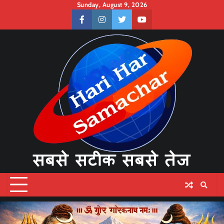
Skip
Sunday, August 9, 2026
to
facebook
instagram
twitter
youtube
content