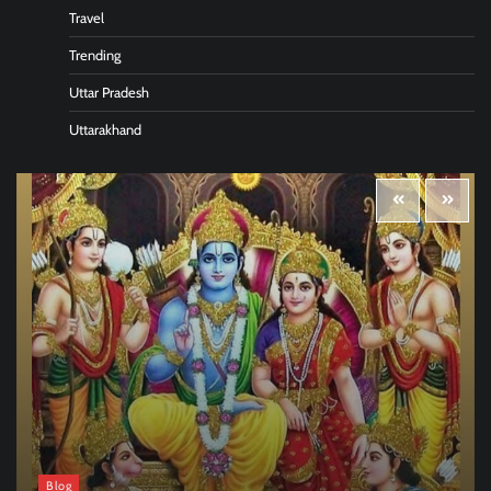
Travel
Trending
Uttar Pradesh
Uttarakhand
Blog